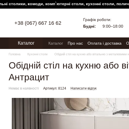
толики, комоди, комп`ютерні столи, кухонні столи, полички, пе
Перейти до основного контенту
Графік роботи:
+38 (067) 667 16 62
Будні:
9:00–18:00
Каталог
Каталог
Про нас
Оплата і доставка
О
Головна
Кухонні столи
Обідній стіл на кухню або вітальню з металевими н
Обідній стіл на кухню або 
Антрацит
Немає в наявності
Артикул: 8124
Написати відгук