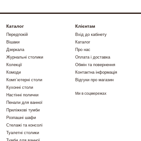
Каталог
Клієнтам
Передпокій
Вхід до кабінету
Вішаки
Каталог
Дзеркала
Про нас
Журнальні столики
Оплата і доставка
Колекції
Обмін та повернення
Комоди
Контактна інформація
Комп`ютерні столи
Відгуки про магазин
Кухонні столи
Ми в соцмережах
Настінні полички
Пенали для ванної
Приліжкові тумби
Розпашні шафи
Стелажі та консолі
Туалетні столики
Тумби для ванної