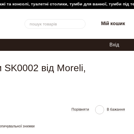
консолі, туалетні столики, тумби для ванної, тумби під телеві
Мій кошик
Вхід
 SK0002 від Moreli,
Порівняти
В бажання
опичувальної знижки