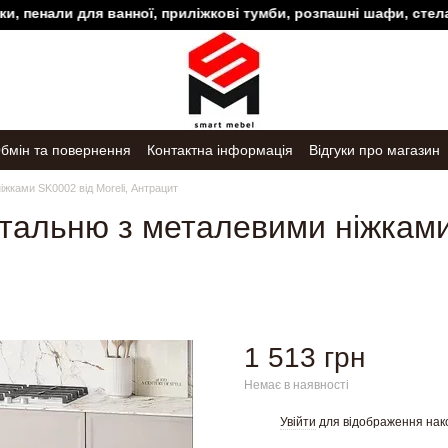
нали для ванної, приліжкові тумби, розпашні шафи, стелажі та 
бмін та повернення
Контактна інформація
Відгуки про магазин
іжками SK0002 від Moreli, Антрацит
вітальню з металевими ніжками
1 513 грн
Немає в наявності
Увійти
для відображення нак
%