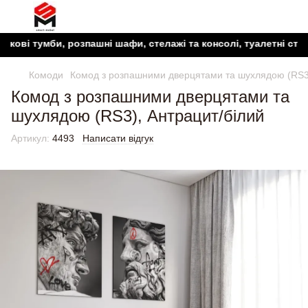
 тумби, розпашні шафи, стелажі та консолі, туалетні столики, 
Комоди
Комод з розпашними дверцятами та шухлядою (RS3)
Комод з розпашними дверцятами та
шухлядою (RS3), Антрацит/білий
Артикул:
4493
Написати відгук