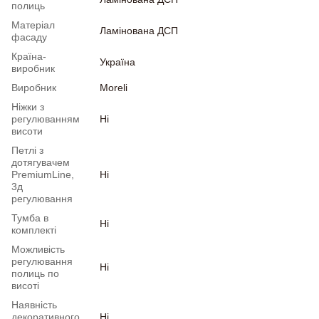
полиць
Матеріал
Ламінована ДСП
фасаду
Країна-
Україна
виробник
Виробник
Moreli
Ніжки з
регулюванням
Ні
висоти
Петлі з
дотягувачем
PremiumLine,
Ні
3д
регулювання
Тумба в
Ні
комплекті
Можливість
регулювання
Ні
полиць по
висоті
Наявність
декоративного
Ні