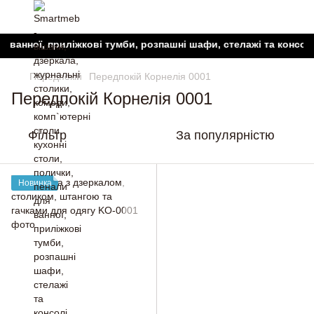
ванної, приліжкові тумби, розпашні шафи, стелажі та консолі, 
Передпокій
Передпокій Корнелія 0001
Передпокій Корнелія 0001
Фільтр
За популярністю
Новинка