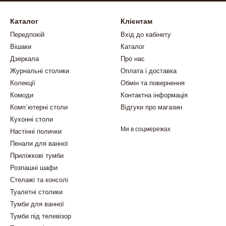
Каталог
Клієнтам
Передпокій
Вхід до кабінету
Вішаки
Каталог
Дзеркала
Про нас
Журнальні столики
Оплата і доставка
Колекції
Обмін та повернення
Комоди
Контактна інформація
Комп`ютерні столи
Відгуки про магазин
Кухонні столи
Ми в соцмережах
Настінні полички
Пенали для ванної
Приліжкові тумби
Розпашні шафи
Стелажі та консолі
Туалетні столики
Тумби для ванної
Тумби під телевізор