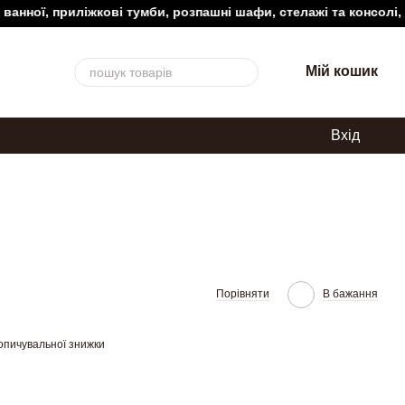
ої, приліжкові тумби, розпашні шафи, стелажі та консолі, туал
Мій кошик
Вхід
Порівняти
В бажання
опичувальної знижки