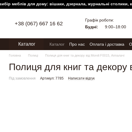
р меблів для дому: вішаки, дзеркала, журнальні столики, комод
Перейти до основного контенту
Графік роботи:
+38 (067) 667 16 62
Будні:
9:00–18:00
Каталог
Каталог
Про нас
Оплата і доставка
О
Головна
Полиці
Полиця для книг та декору від Moreli F0015, Аппалачі
Полиця для книг та декору в
Під замовлення
Артикул: 7785
Написати відгук