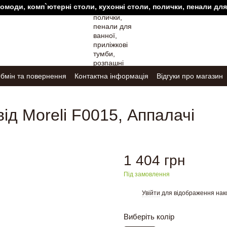
и, комп`ютерні столи, кухонні столи, полички, пенали для ванн
бмін та повернення
Контактна інформація
Відгуки про магазин
ід Moreli F0015, Аппалачі
1 404 грн
Під замовлення
Увійти
для відображення нак
%
Виберіть колір