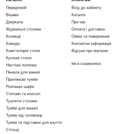
Передпокій
Вхід до кабінету
Вішаки
Каталог
Дзеркала
Про нас
Журнальні столики
Оплата і доставка
Колекції
Обмін та повернення
Комоди
Контактна інформація
Комп`ютерні столи
Відгуки про магазин
Кухонні столи
Ми в соцмережах
Настінні полички
Пенали для ванної
Приліжкові тумби
Розпашні шафи
Стелажі та консолі
Туалетні столики
Тумби для ванної
Тумби під телевізор
Тумби та підставки для взуття
Стільці