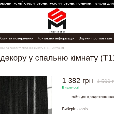
, комп`ютерні столи, кухонні столи, полички, пенали для ванно
бмін та повернення
Контактна інформація
Відгуки про магазин
книг та декору у спальню кімнату (T11), Антрацит
 декору у спальню кімнату (T1
1 382 грн
1 500 
В наявності
Увійти
для відображення нак
%
Виберіть колір