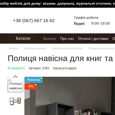
 меблів для дому: вішаки, дзеркала, журнальні столики, комоди
Перейти до основного контенту
Графік роботи:
+38 (067) 667 16 62
Будні:
9:00–18:00
Каталог
Каталог
Про нас
Оплата і доставка
О
Головна
Настінні полички
Настінні полички Moreli
Полиця навісна для 
Полиця навісна для книг та
В наявності
Артикул: 2392
Написати відгук
Новинка
−8%