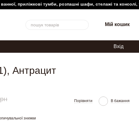
ї, приліжкові тумби, розпашні шафи, стелажі та консолі, туале
Мій кошик
Вхід
1), Антрацит
грн
Порівняти
В бажання
опичувальної знижки