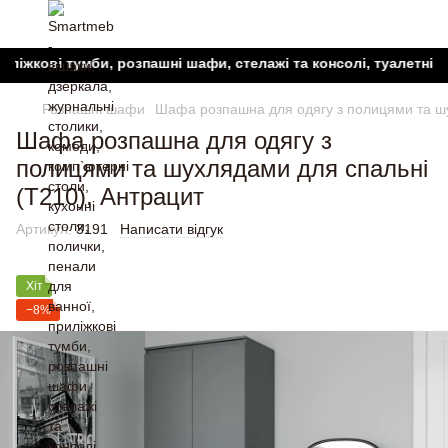
ові тумби, розпашні шафи, стелажі та консолі, туалетні столик
Розпашні шафи
Шафа розпашна для одягу з полицями та шу
Шафа розпашна для одягу з
полицями та шухлядами для спальні
(T210), Антрацит
Артикул:
3191
Написати відгук
Хіт
−8%