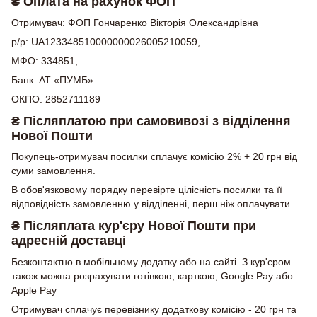
₴ Оплата на рахунок ФОП
Отримувач: ФОП Гончаренко Вікторія Олександрівна
р/р: UA123348510000000026005210059,
МФО: 334851,
Банк: АТ «ПУМБ»
ОКПО: 2852711189
₴ Післяплатою при самовивозі з відділення
Нової Пошти
Покупець-отримувач посилки сплачує комісію 2% + 20 грн від
суми замовлення.
В обов'язковому порядку перевірте цілісність посилки та її
відповідність замовленню у відділенні, перш ніж оплачувати.
₴ Післяплата кур'єру Нової Пошти при
адресній доставці
Безконтактно в мобільному додатку або на сайті. З кур'єром
також можна розрахувати готівкою, карткою, Google Pay або
Apple Pay
Отримувач сплачує перевізнику додаткову комісію - 20 грн та