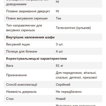
Ні
доводчиками
Плавне закривання дверцят
Ні
Повне висування скриньки
Так
Тип направляючих для
Телескопічні (кулькові)
висувних скриньок
Внутрішнє наповнення шафи
Висувний ящик
3 шт.
Полиця для білизни
4 шт.
Користувальницькі характеристики
Вага
81 кг
Для передпокою, вітальні,
Призначення
спальні, дитячої, прихожої
Спосіб комплектації
Серійний
Наявність дзеркала
Не передбачено
Стан
Новий
Фурнітура для складання,