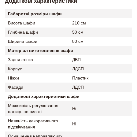
Додаткові характеристики
Габаритні розміри шафи
Висота шафи
210 см
Глибина шафи
50 см
Ширина шафи
80 см
Матеріал виготовлення шафи
Задня стінка
ДВП
Корпус
ЛДСП
Ніжки
Пластик
Фасади
ЛДСП
Додаткові характеристики шафи
Можливість регулювання
Ні
полиць по висоті
Наявність декоративного
Ні
підсвічування
Оснащення направляючих