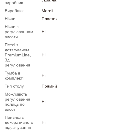
Україна
виробник
Виробник
Moreli
Ніжки
Пластик
Ніжки з
регулюванням
Ні
висоти
Петлі з
дотягувачем
PremiumLine,
Ні
3д
регулювання
Тумба в
Ні
комплекті
Тип столу
Прямий
Можливість
регулювання
Ні
полиць по
висоті
Наявність
декоративного
Ні
підсвічування