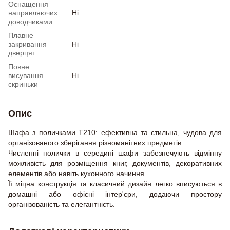
Оснащення
направляючих
Ні
доводчиками
Плавне
закривання
Ні
дверцят
Повне
висування
Ні
скриньки
Опис
Шафа з поличками Т210: ефективна та стильна, чудова для
організованого зберігання різноманітних предметів.
Численні полички в середині шафи забезпечують відмінну
можливість для розміщення книг, документів, декоративних
елементів або навіть кухонного начиння.
Її міцна конструкція та класичний дизайн легко вписуються в
домашні або офісні інтер'єри, додаючи простору
організованість та елегантність.