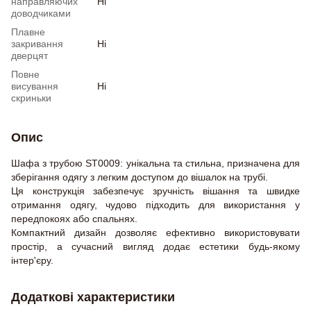
направляючих
Ні
доводчиками
Плавне
закривання
Ні
дверцят
Повне
висування
Ні
скриньки
Опис
Шафа з трубою ST0009: унікальна та стильна, призначена для
зберігання одягу з легким доступом до вішалок на трубі.
Ця конструкція забезпечує зручність вішання та швидке
отримання одягу, чудово підходить для використання у
передпокоях або спальнях.
Компактний дизайн дозволяє ефективно використовувати
простір, а сучасний вигляд додає естетики будь-якому
інтер'єру.
Додаткові характеристики