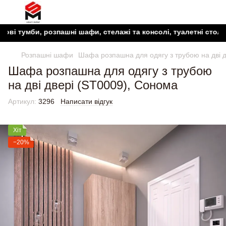
умби, розпашні шафи, стелажі та консолі, туалетні столики, ту
Розпашні шафи
Шафа розпашна для одягу з трубою на дві 
Шафа розпашна для одягу з трубою
на дві двері (ST0009), Сонома
Артикул:
3296
Написати відгук
Хіт
−20%