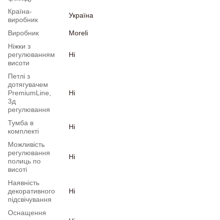
Країна-
Україна
виробник
Виробник
Moreli
Ніжки з
регулюванням
Ні
висоти
Петлі з
дотягувачем
PremiumLine,
Ні
3д
регулювання
Тумба в
Ні
комплекті
Можливість
регулювання
Ні
полиць по
висоті
Наявність
декоративного
Ні
підсвічування
Оснащення