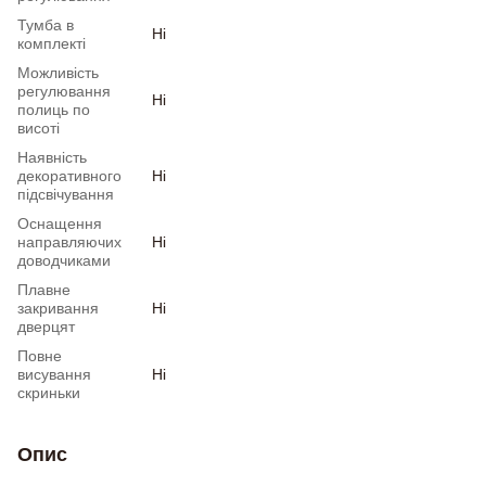
Тумба в
Ні
комплекті
Можливість
регулювання
Ні
полиць по
висоті
Наявність
декоративного
Ні
підсвічування
Оснащення
направляючих
Ні
доводчиками
Плавне
закривання
Ні
дверцят
Повне
висування
Ні
скриньки
Опис