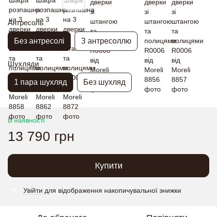
Антресоль
Без антресолі
З антресоллю
Шухляди
1 пара шухляд
Без шухляд
В наявності
13 790 грн
Купити
Увійти
для відображення накопичувальної знижки
%