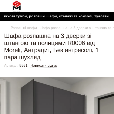
ві тумби, розпашні шафи, стелажі та консолі, туалетні столики
Розпашні шафи
Шафа розпашна на 3 дверки зі штангою та п
Шафа розпашна на 3 дверки зі
штангою та полицями R0006 від
Moreli, Антрацит, Без антресолі, 1
пара шухляд
Артикул:
8851
Написати відгук