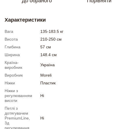
До обраного
Порівняти
Характеристики
Вага
135-183.5 кг
Висота
210-250 см
Глибина
57 см
Ширина
148.4 см
Країна-
Україна
виробник
Виробник
Moreli
Ніжки
Пластик
Ніжки з
регулюванням
Ні
висоти
Петлі з
дотягувачем
PremiumLine,
Ні
3д
регулювання