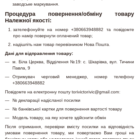
заводське маркування.
Процедура повернення/обміну товару
Належної якості:
зателефонуйте на номер +380663948882 та повідомте
про намір повернути оплачений товар;
надішліть нам товар перевізником Нова Пошта.
Дані для відправлення товару:
м. Біла Церква, Відділення №19: с. Шкарівка, вул. Тичини
Павла, 9
Отримувач черговий менеджер, номер телефону
+380663948882
Повідомте на електронну пошту torivictorivic@gmail.com:
№ декларації надісланої посилки
№ банківської картки для повернення вартості товару
Модель товару, на яку хочете здійснити обмін
Після отримання, перевірки вмісту посилки на відповідність
умовам повернення товару, ми повертаємо Вам гроші на
банківську карту або надсилаємо інший товар протягом трьох