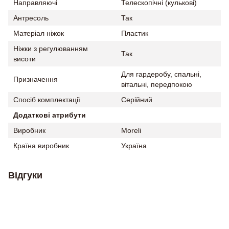
Направляючі
Телескопічні (кулькові)
Антресоль
Так
Матеріал ніжок
Пластик
Ніжки з регулюванням
Так
висоти
Для гардеробу, спальні,
Призначення
вітальні, передпокою
Спосіб комплектації
Серійний
Додаткові атрибути
Виробник
Moreli
Країна виробник
Україна
Відгуки