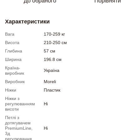
До обраного
Порівняти
Характеристики
Вага
170-259 кг
Висота
210-250 см
Глибина
57 см
Ширина
196.8 см
Країна-
Україна
виробник
Виробник
Moreli
Ніжки
Пластик
Ніжки з
регулюванням
Ні
висоти
Петлі з
дотягувачем
PremiumLine,
Ні
3д
регулювання