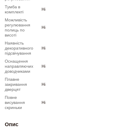
Тумба в
Ні
комплекті
Можливість
регулювання
Ні
полиць по
висоті
Наявність
декоративного
Ні
підсвічування
Оснащення
направляючих
Ні
доводчиками
Плавне
закривання
Ні
дверцят
Повне
висування
Ні
скриньки
Опис