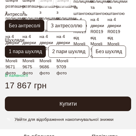
Антресоль
Без антресолі
З антресоллю
Шухляди
1 пара шухляд
2 пари шухляд
Без шухляд
В наявності
17 867 грн
Купити
Увійти
для відображення накопичувальної знижки
%