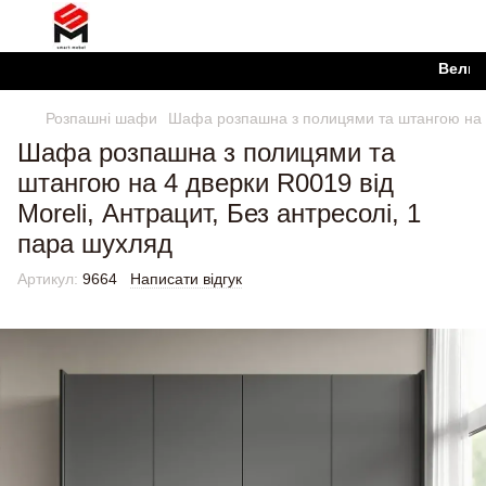
Великий ви
Розпашні шафи
Шафа розпашна з полицями та штангою на 4 
Шафа розпашна з полицями та
штангою на 4 дверки R0019 від
Moreli, Антрацит, Без антресолі, 1
пара шухляд
Артикул:
9664
Написати відгук