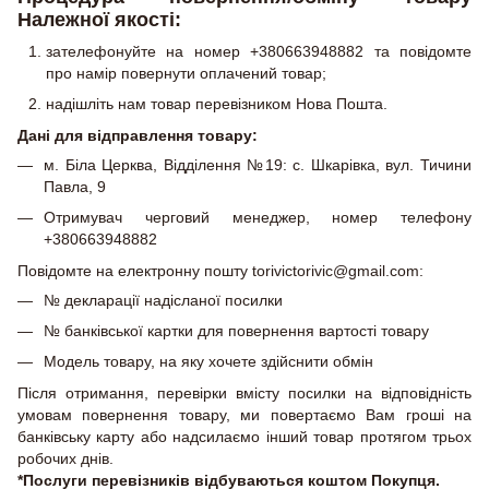
Належної якості:
зателефонуйте на номер +380663948882 та повідомте
про намір повернути оплачений товар;
надішліть нам товар перевізником Нова Пошта.
Дані для відправлення товару:
м. Біла Церква, Відділення №19: с. Шкарівка, вул. Тичини
Павла, 9
Отримувач черговий менеджер, номер телефону
+380663948882
Повідомте на електронну пошту torivictorivic@gmail.com:
№ декларації надісланої посилки
№ банківської картки для повернення вартості товару
Модель товару, на яку хочете здійснити обмін
Після отримання, перевірки вмісту посилки на відповідність
умовам повернення товару, ми повертаємо Вам гроші на
банківську карту або надсилаємо інший товар протягом трьох
робочих днів.
*Послуги перевізників відбуваються коштом Покупця.