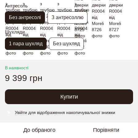
Антресоль
Без антресолі
З антресоллю
Шухляди
1 пара шухляд
Без шухляд
В наявності
9 399 грн
Купити
Увійти
для відображення накопичувальної знижки
%
До обраного
Порівняти