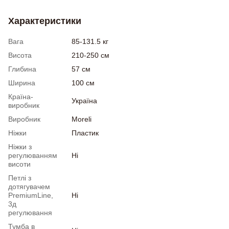
Характеристики
Вага
85-131.5 кг
Висота
210-250 см
Глибина
57 см
Ширина
100 см
Країна-
Україна
виробник
Виробник
Moreli
Ніжки
Пластик
Ніжки з
регулюванням
Ні
висоти
Петлі з
дотягувачем
PremiumLine,
Ні
3д
регулювання
Тумба в