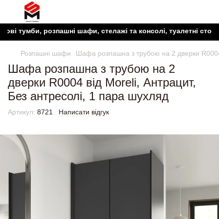
тумби, розпашні шафи, стелажі та консолі, туалетні столики, т
Розпашні шафи
Шафа розпашна з трубою на 2 дверки R0004 
Шафа розпашна з трубою на 2
дверки R0004 від Moreli, Антрацит,
Без антресолі, 1 пара шухляд
Артикул:
8721
Написати відгук