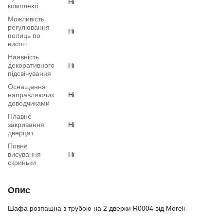
Ні
комплекті
Можливість
регулювання
Ні
полиць по
висоті
Наявність
декоративного
Ні
підсвічування
Оснащення
направляючих
Ні
доводчиками
Плавне
закривання
Ні
дверцят
Повне
висування
Ні
скриньки
Опис
Шафа розпашна з трубою на 2 дверки R0004 від Moreli