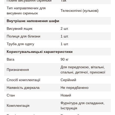
Повне висування скриньки
Так
Тип направляючих для
Телескопічні (кулькові)
висувних скриньок
Внутрішнє наповнення шафи
Висувний ящик
2 шт.
Полиця для білизни
1 шт.
Труба для одягу
1 шт.
Користувальницькі характеристики
Вага
90 кг
Для передпокою, вітальні,
Призначення
спальні, дитячої, прихожої
Спосіб комплектації
Серійний
Наявність дзеркала
Не передбачено
Стан
Новий
Фурнітура для складання,
Комплектація
Інструкція