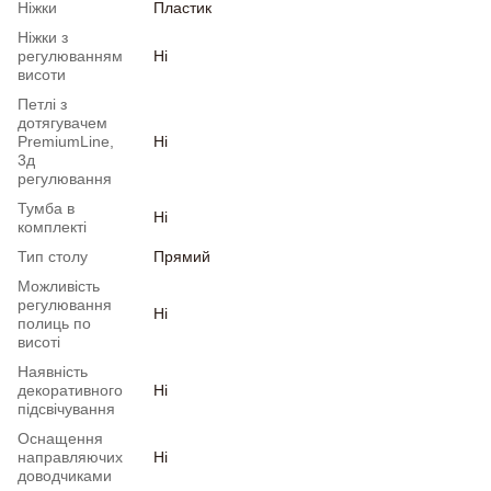
Ніжки
Пластик
Ніжки з
регулюванням
Ні
висоти
Петлі з
дотягувачем
PremiumLine,
Ні
3д
регулювання
Тумба в
Ні
комплекті
Тип столу
Прямий
Можливість
регулювання
Ні
полиць по
висоті
Наявність
декоративного
Ні
підсвічування
Оснащення
направляючих
Ні
доводчиками