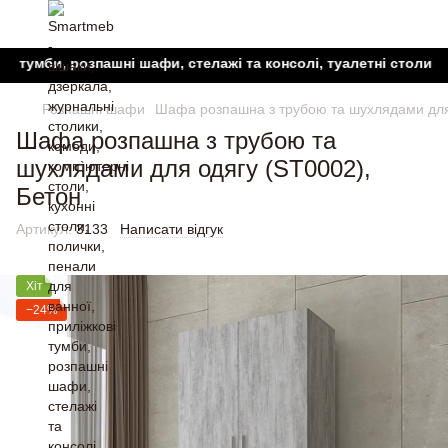
би, розпашні шафи, стелажі та консолі, туалетні столики, тумб
Розпашні шафи
Шафа розпашна з трубою та шухлядами для
Шафа розпашна з трубою та
шухлядами для одягу (ST0002),
Бетон
Артикул:
3133
Написати відгук
Хіт
−24%