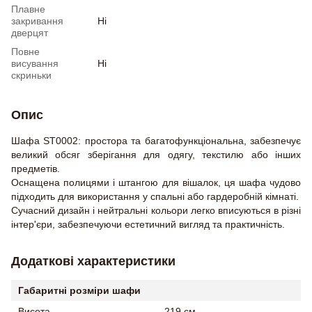
Плавне
закривання
Ні
дверцят
Повне
висування
Ні
скриньки
Опис
Шафа ST0002: простора та багатофункціональна, забезпечує
великий обсяг зберігання для одягу, текстилю або інших
предметів.
Оснащена полицями і штангою для вішалок, ця шафа чудово
підходить для використання у спальні або гардеробній кімнаті.
Сучасний дизайн і нейтральні кольори легко вписуються в різні
інтер'єри, забезпечуючи естетичний вигляд та практичність.
Додаткові характеристики
Габаритні розміри шафи
Висота
219 см