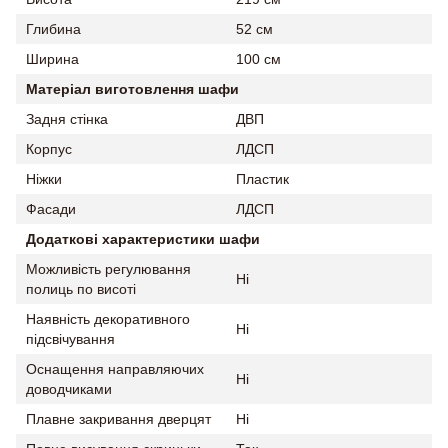
Глибина
52 см
Ширина
100 см
Матеріал виготовлення шафи
Задня стінка
ДВП
Корпус
ЛДСП
Ніжки
Пластик
Фасади
ЛДСП
Додаткові характеристики шафи
Можливість регулювання
Ні
полиць по висоті
Наявність декоративного
Ні
підсвічування
Оснащення направляючих
Ні
доводчиками
Плавне закривання дверцят
Ні