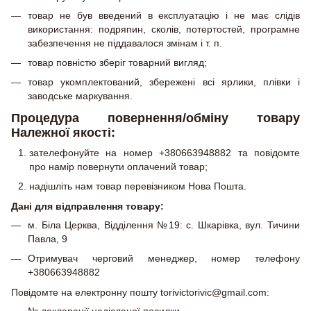
товар не був введений в експлуатацію і не має слідів
використання: подряпин, сколів, потертостей, програмне
забезпечення не піддавалося змінам і т. п.
товар повністю зберіг товарний вигляд;
товар укомплектований, збережені всі ярлики, плівки і
заводське маркування.
Процедура повернення/обміну товару
Належної якості:
зателефонуйте на номер +380663948882 та повідомте
про намір повернути оплачений товар;
надішліть нам товар перевізником Нова Пошта.
Дані для відправлення товару:
м. Біла Церква, Відділення №19: с. Шкарівка, вул. Тичини
Павла, 9
Отримувач черговий менеджер, номер телефону
+380663948882
Повідомте на електронну пошту torivictorivic@gmail.com:
№ декларації надісланої посилки