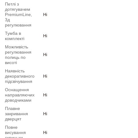
Петлі з
дотягувачем
PremiumLine,
Ні
3д
регулювання
Тумба в
Ні
комплекті
Можливість
регулювання
Ні
полиць по
висоті
Наявність
декоративного
Ні
підсвічування
Оснащення
направляючих
Ні
доводчиками
Плавне
закривання
Ні
дверцят
Повне
висування
Ні
скриньки