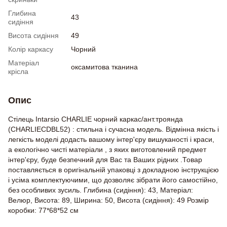
Глибина
43
сидіння
Висота сидіння
49
Колір каркасу
Чорний
Матеріал
оксамитова тканина
крісла
Опис
Стілець Intarsio CHARLIE чорний каркас/ант.троянда
(CHARLIECDBL52) : стильна і сучасна модель. Відмінна якість і
легкість моделі додасть вашому інтер'єру вишуканості і краси,
а екологічно чисті матеріали , з яких виготовлений предмет
інтер'єру, буде безпечний для Вас та Ваших рідних .Товар
поставляється в оригінальній упаковці з докладною інструкцією
і усіма комплектуючими, що дозволяє зібрати його самостійно,
без особливих зусиль. Глибина (сидіння): 43, Матеріал:
Велюр, Висота: 89, Ширина: 50, Висота (сидіння): 49 Розмір
коробки: 77*68*52 см