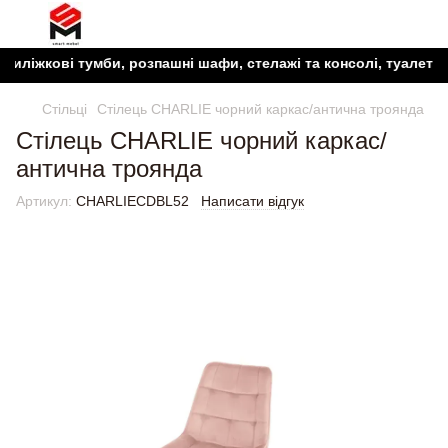
жкові тумби, розпашні шафи, стелажі та консолі, туалетні сто
Стільці
Стілець CHARLIE чорний каркас/антична троянда
Стілець CHARLIE чорний каркас/
антична троянда
Артикул:
CHARLIECDBL52
Написати відгук