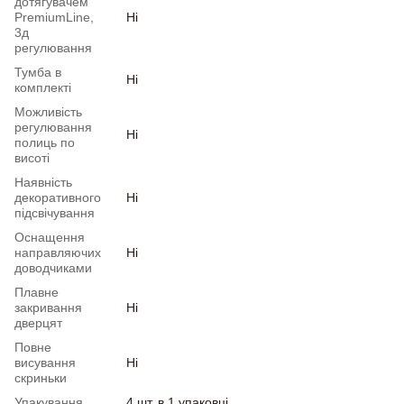
дотягувачем
PremiumLine,
Ні
3д
регулювання
Тумба в
Ні
комплекті
Можливість
регулювання
Ні
полиць по
висоті
Наявність
декоративного
Ні
підсвічування
Оснащення
направляючих
Ні
доводчиками
Плавне
закривання
Ні
дверцят
Повне
висування
Ні
скриньки
Упакування
4 шт. в 1 упаковці