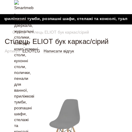
ліжкові тумби, розпашні шафи, стелажі та консолі, туалетні ст
Стільці
Стілець ELIOT бук каркас/сірий
Стілець ELIOT бук каркас/сірий
Артикул:
ELIOTLG
Написати відгук